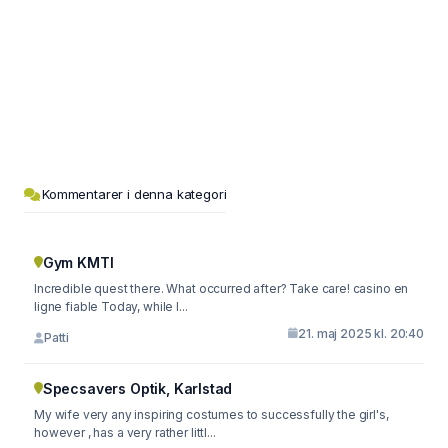
Kommentarer i denna kategori
Gym KMTI
Incredible quest there. What occurred after? Take care! casino en
ligne fiable Today, while I...
21. maj 2025 kl. 20:40
Patti
Specsavers Optik, Karlstad
My wife very any inspiring costumes to successfully the girl's,
however , has a very rather littl...