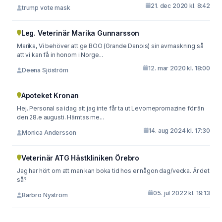
21. dec 2020 kl. 8:42
trump vote mask
Leg. Veterinär Marika Gunnarsson
Marika, Vi behöver att ge BOO (Grande Danois) sin avmaskning så
att vi kan få in honom i Norge...
12. mar 2020 kl. 18:00
Deena Sjöström
Apoteket Kronan
Hej. Personal sa idag att jag inte får ta ut Levomepromazine förrän
den 28.e augusti. Hämtas me...
14. aug 2024 kl. 17:30
Monica Andersson
Veterinär ATG Hästkliniken Örebro
Jag har hört om att man kan boka tid hos er någon dag/vecka. Är det
så?
05. jul 2022 kl. 19:13
Barbro Nyström