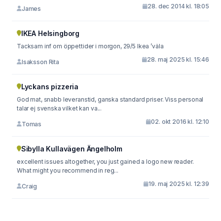
28. dec 2014 kl. 18:05
James
IKEA Helsingborg
Tacksam inf om öppettider i morgon, 29/5 Ikea ’väla
28. maj 2025 kl. 15:46
Isaksson Rita
Lyckans pizzeria
God mat, snabb leveranstid, ganska standard priser. Viss personal
talar ej svenska vilket kan va...
02. okt 2016 kl. 12:10
Tomas
Sibylla Kullavägen Ängelholm
excellent issues altogether, you just gained a logo new reader.
What might you recommend in reg...
19. maj 2025 kl. 12:39
Craig