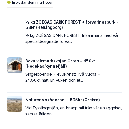
Erbjudanden i närheten
½ kg ZOÉGAS DARK FOREST + förvaringsburk -
68kr (Helsingborg)
½ kg ZOÉGAS DARK FOREST, tillsammans med vår
specialdesignade förva...
Boka vildmarkskojan Orren - 450kr
(Hedekas/kynnefjäll)
Singelboende = 450kr/natt Två vuxna =
2*350kr/natt. En vuxen och et...
Naturens skådespel - 895kr (Örebro)
Vid Tysslingesjön, en knapp mil från vår anläggning,
samlas årligen...