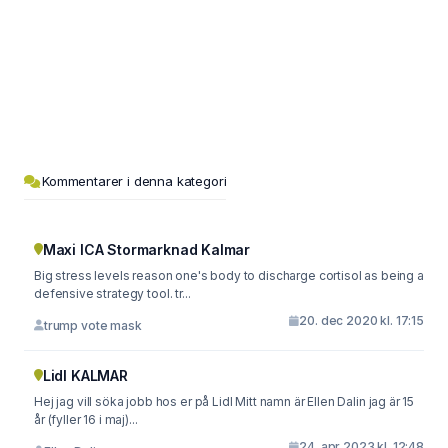
Kommentarer i denna kategori
Maxi ICA Stormarknad Kalmar
Big stress levels reason one's body to discharge cortisol as being a
defensive strategy tool. tr...
20. dec 2020 kl. 17:15
trump vote mask
Lidl KALMAR
Hej jag vill söka jobb hos er på Lidl Mitt namn är Ellen Dalin jag är 15
år (fyller 16 i maj)...
24. apr 2023 kl. 12:48