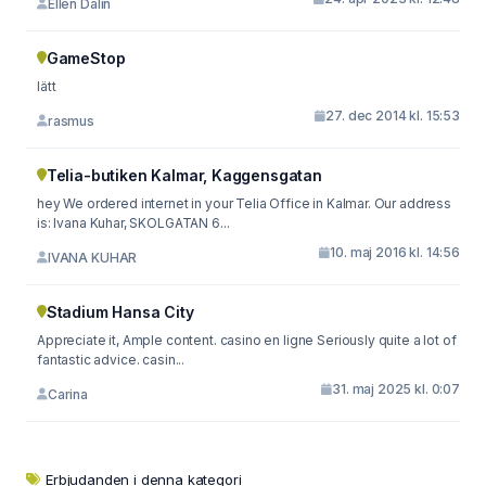
Ellen Dalin
GameStop
lätt
27. dec 2014 kl. 15:53
rasmus
Telia-butiken Kalmar, Kaggensgatan
hey We ordered internet in your Telia Office in Kalmar. Our address
is: Ivana Kuhar, SKOLGATAN 6...
10. maj 2016 kl. 14:56
IVANA KUHAR
Stadium Hansa City
Appreciate it, Ample content. casino en ligne Seriously quite a lot of
fantastic advice. casin...
31. maj 2025 kl. 0:07
Carina
Erbjudanden i denna kategori