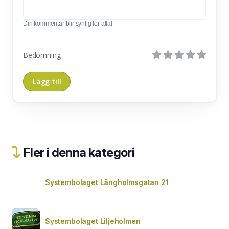
Din kommentar blir synlig för alla!
Bedömning
Fler i denna kategori
Systembolaget Långholmsgatan 21
Systembolaget Liljeholmen