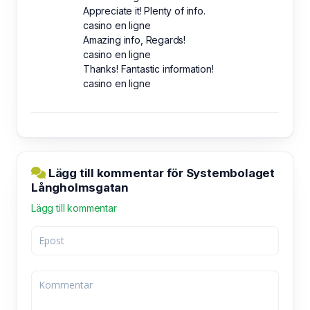
Appreciate it! Plenty of info.
casino en ligne
Amazing info, Regards!
casino en ligne
Thanks! Fantastic information!
casino en ligne
Lägg till kommentar för Systembolaget
Långholmsgatan
Lägg till kommentar