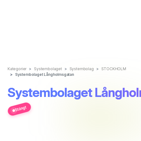
Kategorier
Systembolaget
Systembolag
STOCKHOLM
Systembolaget Långholmsgatan
Systembolaget Långho
Stängt