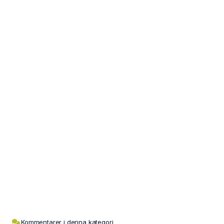
Kommentarer i denna kategori