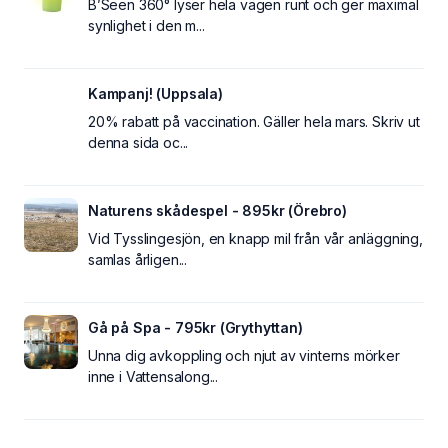
B’Seen 360° lyser hela vägen runt och ger maximal
synlighet i den m...
Kampanj! (Uppsala)
20% rabatt på vaccination. Gäller hela mars. Skriv ut
denna sida oc...
Naturens skådespel - 895kr (Örebro)
Vid Tysslingesjön, en knapp mil från vår anläggning,
samlas årligen...
Gå på Spa - 795kr (Grythyttan)
Unna dig avkoppling och njut av vinterns mörker
inne i Vattensalong...