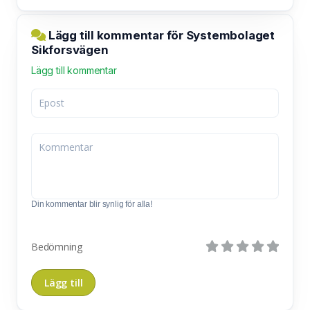
Lägg till kommentar för Systembolaget
Sikforsvägen
Lägg till kommentar
Din kommentar blir synlig för alla!
Bedömning