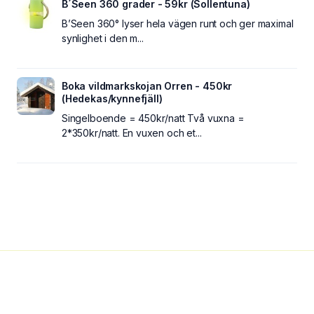
B´Seen 360 grader - 59kr (Sollentuna)
B’Seen 360° lyser hela vägen runt och ger maximal
synlighet i den m...
Boka vildmarkskojan Orren - 450kr
(Hedekas/kynnefjäll)
Singelboende = 450kr/natt Två vuxna =
2*350kr/natt. En vuxen och et...