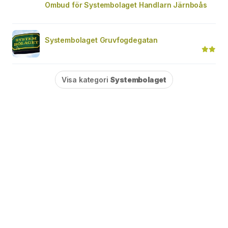
Ombud för Systembolaget Handlarn Järnboås
Systembolaget Gruvfogdegatan
Visa kategori
Systembolaget