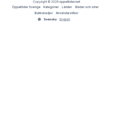
Copyright © 2026
oppettider.net
Öppettider Sverige
Kategorier
Länder
Städer och orter
Butikskedjor
Användarvillkor
Svenska
English