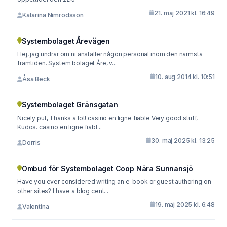
21. maj 2021 kl. 16:49
Katarina Nimrodsson
Systembolaget Årevägen
Hej, jag undrar om ni anställer någon personal inom den närmsta
framtiden. System bolaget Åre, v...
10. aug 2014 kl. 10:51
Åsa Beck
Systembolaget Gränsgatan
Nicely put, Thanks a lot! casino en ligne fiable Very good stuff,
Kudos. casino en ligne fiabl...
30. maj 2025 kl. 13:25
Dorris
Ombud för Systembolaget Coop Nära Sunnansjö
Have you ever considered writing an e-book or guest authoring on
other sites? I have a blog cent...
19. maj 2025 kl. 6:48
Valentina