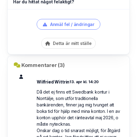
Har du hittat något felaktigt?
Anmäl fel / ändringar
Detta är mitt ställe
Kommentarer (3)
Wilfried Wittrin
13. apr kl. 14:20
Då det ej finns ett Swedbank kontur i
Norrtälje, som utför traditionella
bankärenden, finner jag mig tvunget att
boka tid för hjälp med mina konton. I en av
konton upphör det ränteavtal maj 2026, o
måste nytecknas.
Önskar dag o tid snarast möjligt, för åtgärd
på ert kontor. Jag förutsätter att ni svarar.