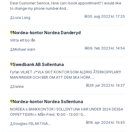
Dear Customer Service, How can i book appointment? I would like
to change my phone number.And...
30. aug 2022 kl. 17:25
Luca Lang
Nordea-kontor Nordea Danderyd
Vill ta ett bo lån
06. feb 2023 kl. 14:54
Michael wärn
Swedbank AB Sollentuna
Fyfan VILKET J*VLA SKIT KONTOR SOM ALDRIG ÅTERKOPPLAR!!!
MAN RINGER OCH BER OM ATT DEM SKA HÖRA ...
28. jun 2022 kl. 14:37
Danne
Nordea-kontor Nordea Sollentuna
NORDEA:s BANKKONTOR I SOLLENTUNA HAR UNDER 2024 DESSA
ÖPPETTIDER=> Mån-Fred. 10:00 - 13:00 ! G...
18. apr 2024 kl. 15:45
Googles FELAKTIGA...