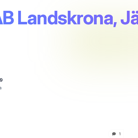
B Landskrona, J
 9
a
1