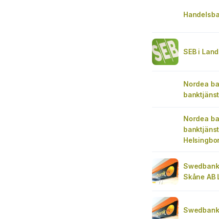
Handelsb
SEB i Lan
Nordea ba
banktjänst
Nordea ba
banktjänst 
Helsingbo
Swedbank
Skåne AB 
Swedbank 