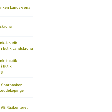
anken Landskrona
dskrona
nk-i-butik
 i butik Landskrona
nk-i-butik
i butik
rg
 Sparbanken
Löddeköpinge
AB Rååkontoret