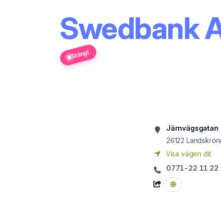
Swedbank A
Stängt
Järnvägsgatan
26122
Landskron
Visa vägen dit
0771-22 11 22