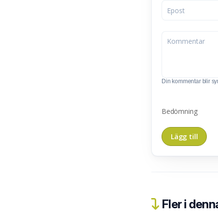
Din kommentar blir synl
Bedömning
Fler i denn