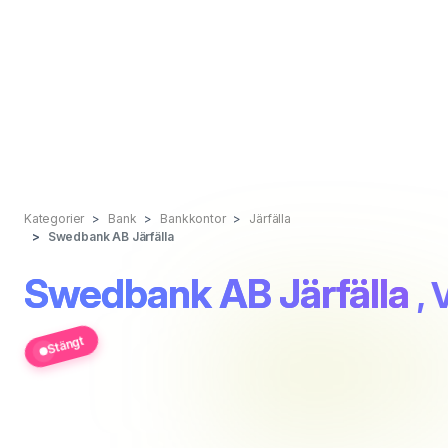
Kategorier
Bank
Bankkontor
Järfälla
Swedbank AB Järfälla
Swedbank AB Järfälla
,
Stängt