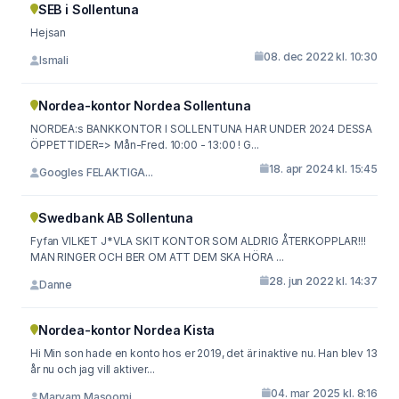
SEB i Sollentuna
Hejsan
08. dec 2022 kl. 10:30
Ismali
Nordea-kontor Nordea Sollentuna
NORDEA:s BANKKONTOR I SOLLENTUNA HAR UNDER 2024 DESSA
ÖPPETTIDER=> Mån-Fred. 10:00 - 13:00 ! G...
18. apr 2024 kl. 15:45
Googles FELAKTIGA...
Swedbank AB Sollentuna
Fyfan VILKET J*VLA SKIT KONTOR SOM ALDRIG ÅTERKOPPLAR!!!
MAN RINGER OCH BER OM ATT DEM SKA HÖRA ...
28. jun 2022 kl. 14:37
Danne
Nordea-kontor Nordea Kista
Hi Min son hade en konto hos er 2019, det är inaktive nu. Han blev 13
år nu och jag vill aktiver...
04. mar 2025 kl. 8:16
Maryam Masoomi