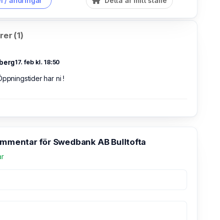
l / ändringar
Detta är mitt ställe
er (1)
iberg
17. feb kl. 18:50
Öppningstider har ni !
kommentar för Swedbank AB Bulltofta
ar