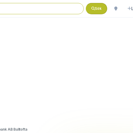
Sök
nk AB Bulltofta