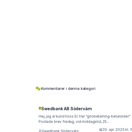
Kommentarer i denna kategori
Swedbank AB Södervärn
Hej, jag är kund hoss Er. Har "girobetalning-betalorder".
Postade brev fredag, vid middagstid, 25...
30. apr 2025 kl. 
Swedbank Södervärn