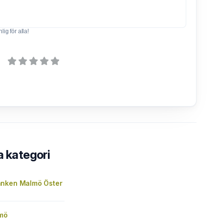
ig för alla!
a kategori
nken Malmö Öster
mö