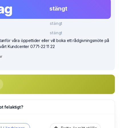
ag
stängt
stängt
stängt
anför våra öppettider eller vill boka ett rådgivningsmöte på
 vårt Kundcenter 0771-22 11 22
ar
ot felaktigt?