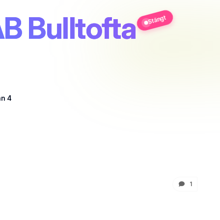
 Bulltofta
Stängt
an 4
1