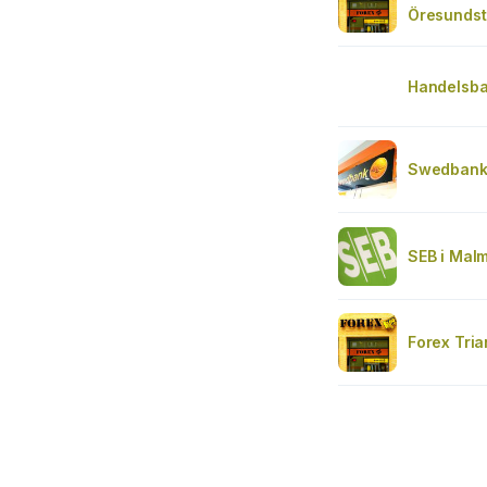
Öresundst
Handelsba
Swedbank
SEB i Malm
Forex Tri