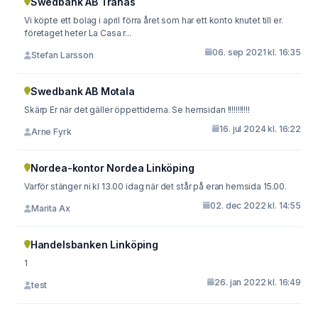
Swedbank AB Tranås
Vi köpte ett bolag i april förra året som har ett konto knutet till er.
företaget heter La Casa r...
06. sep 2021 kl. 16:35
Stefan Larsson
Swedbank AB Motala
Skärp Er när det gäller öppettiderna. Se hemsidan !!!!!!!!!!!
16. jul 2024 kl. 16:22
Arne Fyrk
Nordea-kontor Nordea Linköping
Varför stänger ni kl 13.00 idag när det står på eran hemsida 15.00.
02. dec 2022 kl. 14:55
Marita Ax
Handelsbanken Linköping
1
26. jan 2022 kl. 16:49
test