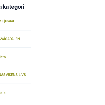
a kategori
e Ljusdal
 SVÅGADALEN
lsta
NÄSVIKENS LIVS
ela