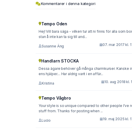
Kommentarer i denna kategori
Tempo Oden
Hej! Vill bara säga - vilken tur att ni finns för alla som bo
stan å inte kan ta sig till and...
07. mar 2017 kl. 
Susanne Äng
Handlarn STOCKA
Dessa ägare behöver gå många charmkurser. Kanske i
ens hjälper.... Har aldrig varit i en affär...
10. aug 2018 kl. 
Kristina
Tempo Vågbro
Your style is so unique compared to other people I've 
stuff from. Thanks for posting when ...
19. maj 2025 kl. 
Lucio