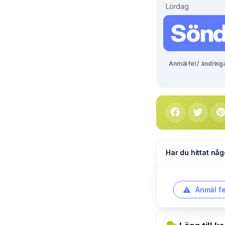
Lördag
Sön
Anmäl fel / ändring
Har du hittat någ
Anmäl fe