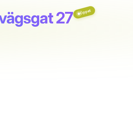
Öppet
nvägsgat 27