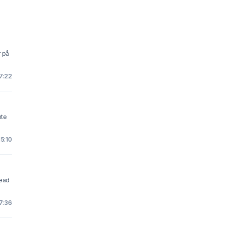
r på
17:22
nte
15:10
read
17:36