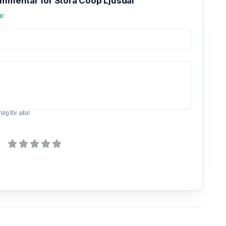
ommentar för Stora Coop Ljusdal
ar
ig för alla!