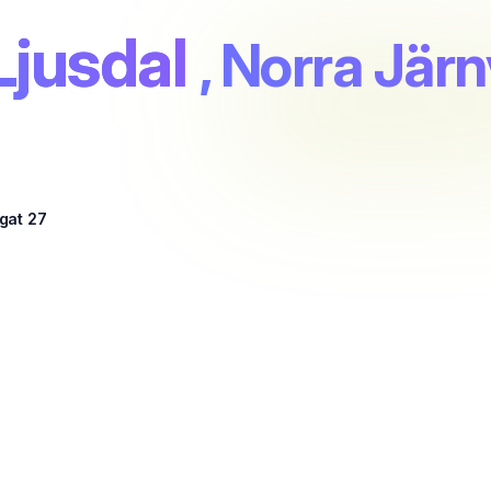
Ljusdal
, Norra Jär
gat 27