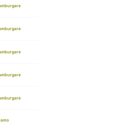
amburgare
amburgare
amburgare
amburgare
amburgare
Aramo