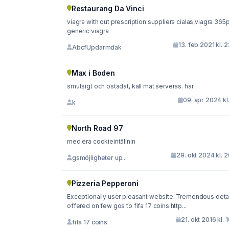
Restaurang Da Vinci
viagra with out prescription suppliers cialas,viagra 365pills
generic viagra
13. feb 2021 kl. 
AbcfUpdarmdak
Max i Boden
smutsigt och ostädat, kall mat serveras. har
09. apr 2024 kl.
k
North Road 97
med era cookieintällnin
29. okt 2024 kl. 
gsmöjligheter up...
Pizzeria Pepperoni
Exceptionally user pleasant website. Tremendous deta
offered on few gos to fifa 17 coins http...
21. okt 2016 kl. 
fifa 17 coins