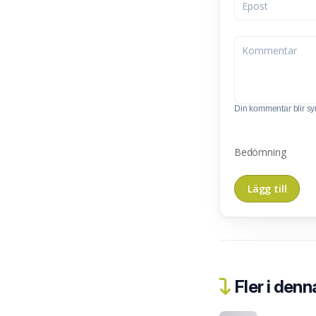
Din kommentar blir synl
Bedömning
Fler i denn