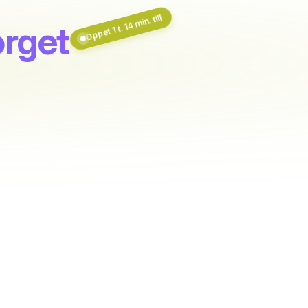
Öppet 1 t. 14 min. till
rget