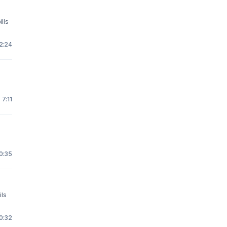
22:24
 7:11
20:35
ils
10:32