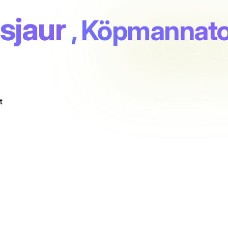
dsjaur
, Köpmannato
t
r