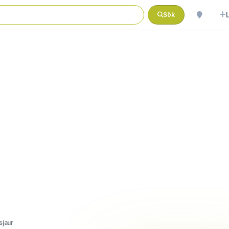
Sök
sjaur