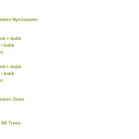
anken Nynäshamn
nk-i-butik
i butik
mn
nk-i-butik
i butik
mn
anken Ösmo
 AB Trosa