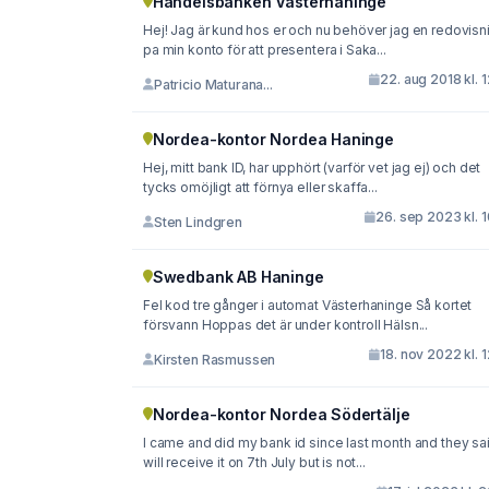
Handelsbanken Västerhaninge
Hej! Jag är kund hos er och nu behöver jag en redovisning
pa min konto för att presentera i Saka...
22. aug 2018 kl. 
Patricio Maturana...
Nordea-kontor Nordea Haninge
Hej, mitt bank ID, har upphört (varför vet jag ej) och det
tycks omöjligt att förnya eller skaffa...
26. sep 2023 kl. 
Sten Lindgren
Swedbank AB Haninge
Fel kod tre gånger i automat Västerhaninge Så kortet
försvann Hoppas det är under kontroll Hälsn...
18. nov 2022 kl. 
Kirsten Rasmussen
Nordea-kontor Nordea Södertälje
I came and did my bank id since last month and they sai
will receive it on 7th July but is not...