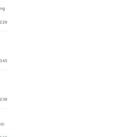
12:29
10:45
12:38
d i