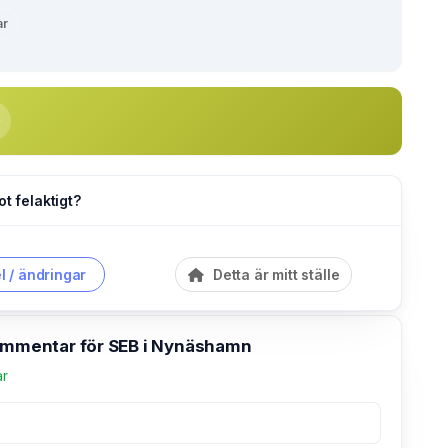
ar
ot felaktigt?
l / ändringar
Detta är mitt ställe
kommentar för SEB i Nynäshamn
ar