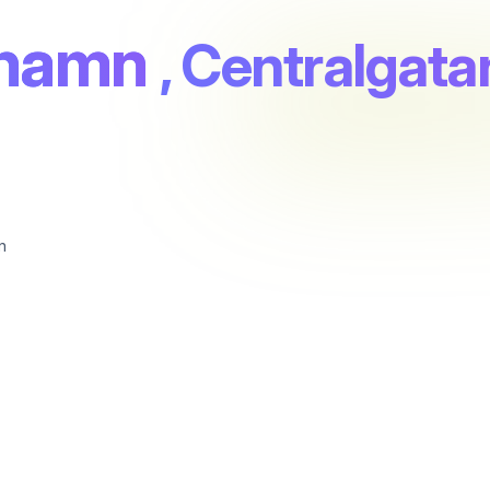
shamn
, Centralgata
n