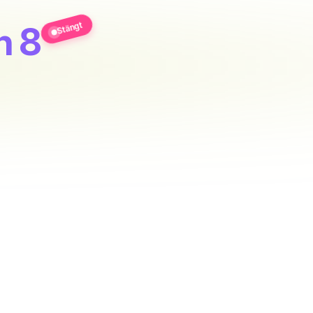
Stängt
n 8