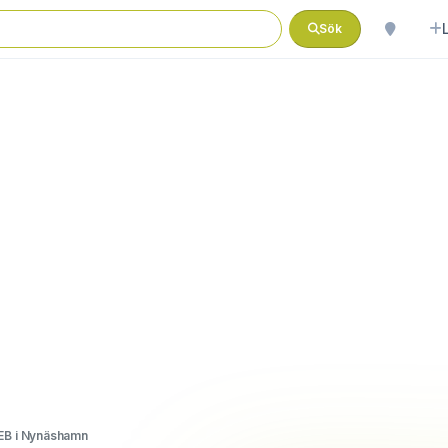
Sök
EB i Nynäshamn