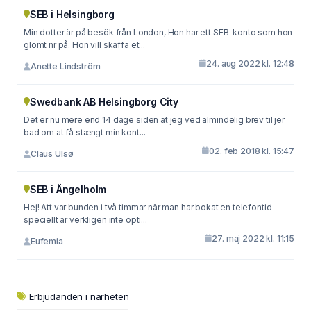
SEB i Helsingborg
Min dotter är på besök från London, Hon har ett SEB-konto som hon
glömt nr på. Hon vill skaffa et...
24. aug 2022 kl. 12:48
Anette Lindström
Swedbank AB Helsingborg City
Det er nu mere end 14 dage siden at jeg ved almindelig brev til jer
bad om at få stængt min kont...
02. feb 2018 kl. 15:47
Claus Ulsø
SEB i Ängelholm
Hej! Att var bunden i två timmar när man har bokat en telefontid
speciellt är verkligen inte opti...
27. maj 2022 kl. 11:15
Eufemia
Erbjudanden i närheten