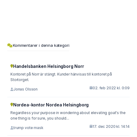
Kommentarer i denna kategori
Handelsbanken Helsingborg Norr
Kontoret på Norr är stängt. Kunder hänvisas till kontoret på
Stortorget.
02. feb 2022 kl. 0:09
Jonas Olsson
Nordea-kontor Nordea Helsingborg
Regardless your purpose in wondering about elevating goat's the
one thing is for sure, you should...
17. dec 2020 kl. 14:14
trump vote mask