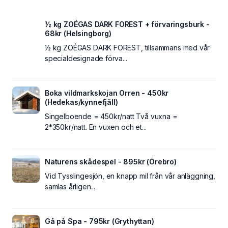
½ kg ZOÉGAS DARK FOREST + förvaringsburk -
68kr (Helsingborg)
½ kg ZOÉGAS DARK FOREST, tillsammans med vår
specialdesignade förva...
Boka vildmarkskojan Orren - 450kr
(Hedekas/kynnefjäll)
Singelboende = 450kr/natt Två vuxna =
2*350kr/natt. En vuxen och et...
Naturens skådespel - 895kr (Örebro)
Vid Tysslingesjön, en knapp mil från vår anläggning,
samlas årligen...
Gå på Spa - 795kr (Grythyttan)