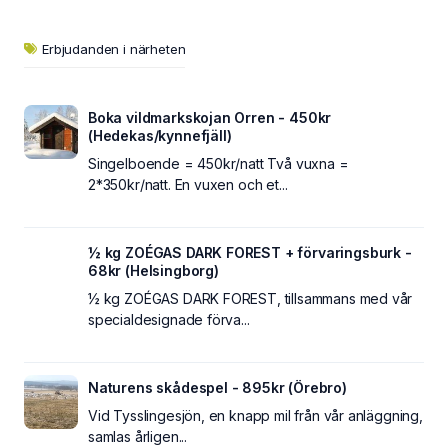
Erbjudanden i närheten
Boka vildmarkskojan Orren - 450kr
(Hedekas/kynnefjäll)
Singelboende = 450kr/natt Två vuxna =
2*350kr/natt. En vuxen och et...
½ kg ZOÉGAS DARK FOREST + förvaringsburk -
68kr (Helsingborg)
½ kg ZOÉGAS DARK FOREST, tillsammans med vår
specialdesignade förva...
Naturens skådespel - 895kr (Örebro)
Vid Tysslingesjön, en knapp mil från vår anläggning,
samlas årligen...