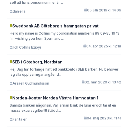
sett att hans personnummer är ...
05. jan 2016 kl. 14:06
daniella
Swedbank AB Göteborg s hamngatan privat
Hello my name is Collins my coordination number is 89 09-85 16 13
I'm wishing you from Spain and ...
04. apr 2025 kl. 12:18
Iloh Collins Ezioyi
SEB i Göteborg, Nordstan
Hej. Jag har för länge haft ett bankkonto i SEB banken. Nu behöver
jag alla opplysningar angåend...
02. mar 2020 kl. 13:42
Arsaell Gudmundsson
Nordea-kontor Nordea Västra Hamngatan 1
Sämsta banken någonsin. Välj annan bank de lurar er och tar ut en
massa extra avgifter!!!! Stöddi...
04. maj 2023 kl. 11:41
Fan ta er