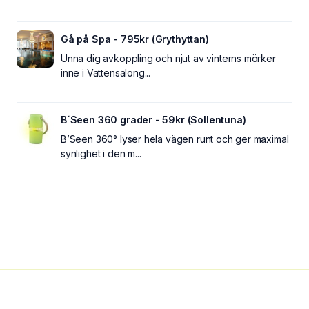
Gå på Spa - 795kr (Grythyttan)
Unna dig avkoppling och njut av vinterns mörker
inne i Vattensalong...
B´Seen 360 grader - 59kr (Sollentuna)
B’Seen 360° lyser hela vägen runt och ger maximal
synlighet i den m...