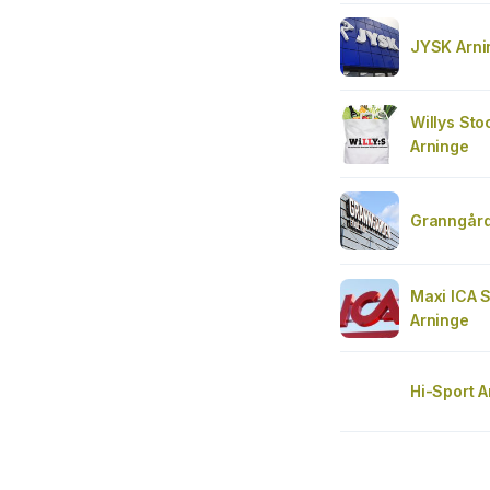
JYSK Arni
Willys St
Arninge
Granngård
Maxi ICA 
Arninge
Hi-Sport A