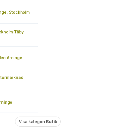
nge, Stockholm
ockholm Täby
en Arninge
Stormarknad
rninge
Visa kategori
Butik