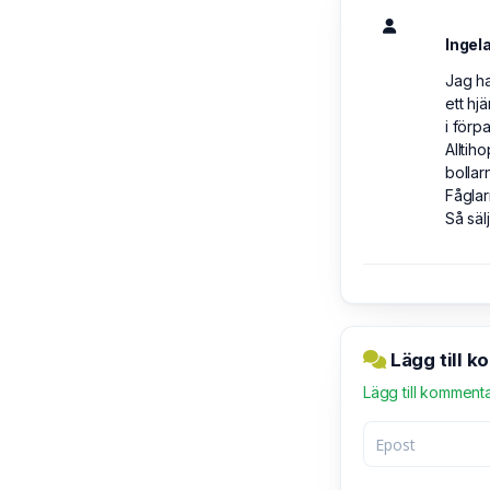
Ingel
Jag ha
ett hj
i förp
Alltih
bollar
Fåglar
Så säl
Lägg till k
Lägg till komment