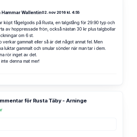
a Hammar Wallentin
02. nov 2016 kl. 4:55
r köpt fågelgodis på Rusta, en talgstång för 29:90 typ och
ärta av hoppressade frön, också nästan 30 kr plus talgbollar
ackningar om 6 st.
op verkar gammalt eller så är det något annat fel. Men
na luktar gammalt och smular sönder när man tar i dem.
na rör inget av det.
j inte denna mat mer!
ommentar för Rusta Täby - Arninge
ar