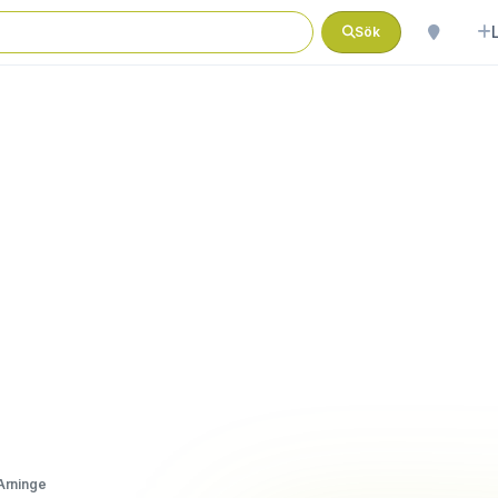
Sök
Arninge