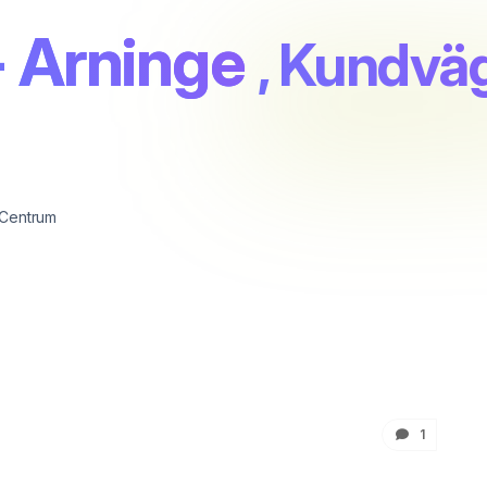
- Arninge
, Kundvä
 Centrum
1