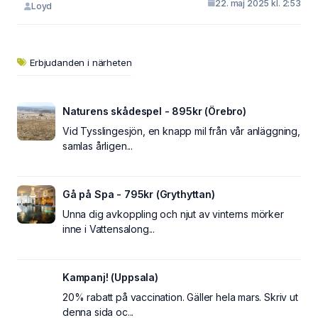
22. maj 2025 kl. 2:53
Loyd
Erbjudanden i närheten
Naturens skådespel - 895kr (Örebro)
Vid Tysslingesjön, en knapp mil från vår anläggning,
samlas årligen...
Gå på Spa - 795kr (Grythyttan)
Unna dig avkoppling och njut av vinterns mörker
inne i Vattensalong...
Kampanj! (Uppsala)
20% rabatt på vaccination. Gäller hela mars. Skriv ut
denna sida oc...