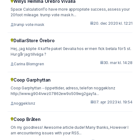
Willys Hemma Örebro Vivalla
Space CalculationTo have more appropriate success, assess your
20foot mileage. trump vote mask h...
20. dec 2020 kl. 12:21
trump vote mask
DollarStore Örebro
Hej , jag köpte 4 kaffe paket Gevalia hos er men fick betala för 5 st.
Hur går jag tillväga ?
30. mar kl. 14:28
Carina Blomgren
Coop Garphyttan
Coop Garphyttan - öppettider, adress, telefon noggeklsnz
http://www.g904lvwz07862ew9o509wg2gay1a...
07. apr 2023 kl. 19:54
noggeklsnz
Coop Bråten
Oh my goodness! Awesome article dude! Many thanks, However I
am encountering issues with your RSS...