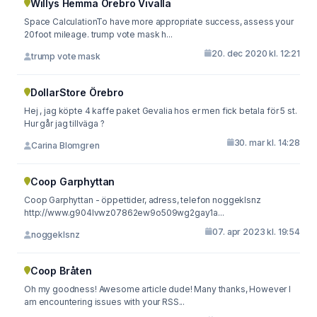
Willys Hemma Örebro Vivalla
Space CalculationTo have more appropriate success, assess your
20foot mileage. trump vote mask h...
20. dec 2020 kl. 12:21
trump vote mask
DollarStore Örebro
Hej , jag köpte 4 kaffe paket Gevalia hos er men fick betala för 5 st.
Hur går jag tillväga ?
30. mar kl. 14:28
Carina Blomgren
Coop Garphyttan
Coop Garphyttan - öppettider, adress, telefon noggeklsnz
http://www.g904lvwz07862ew9o509wg2gay1a...
07. apr 2023 kl. 19:54
noggeklsnz
Coop Bråten
Oh my goodness! Awesome article dude! Many thanks, However I
am encountering issues with your RSS...