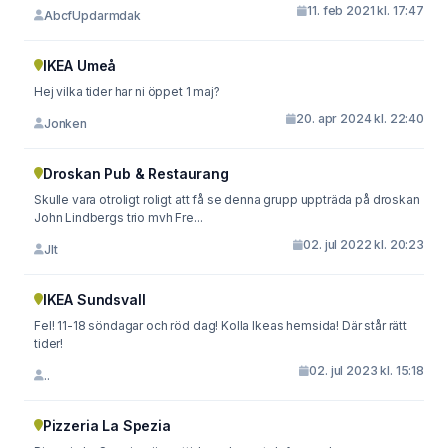
11. feb 2021 kl. 17:47
AbcfUpdarmdak
IKEA Umeå
Hej vilka tider har ni öppet 1 maj?
20. apr 2024 kl. 22:40
Jonken
Droskan Pub & Restaurang
Skulle vara otroligt roligt att få se denna grupp uppträda på droskan
John Lindbergs trio mvh Fre...
02. jul 2022 kl. 20:23
Jlt
IKEA Sundsvall
Fel! 11-18 söndagar och röd dag! Kolla Ikeas hemsida! Där står rätt
tider!
02. jul 2023 kl. 15:18
..
Pizzeria La Spezia