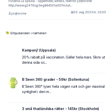
Pizzeria La Spezia - öppettider, adress, telefon yzqhxrzne
http://www.g2476cgi3eg864501a007rn2uh...
03. aug 2023 kl. 22:05
yzqhxrzne
Erbjudanden i närheten
Kampanj! (Uppsala)
20% rabatt på vaccination. Gäller hela mars. Skriv ut
denna sida oc...
B´Seen 360 grader - 59kr (Sollentuna)
B’Seen 360° lyser hela vägen runt och ger maximal
synlighet i den m...
3 små thailändska rätter - 145kr (Stockholm)