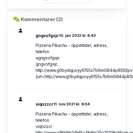
Kommentarer (2)
gngvofgxjc
10. jan 2022 kl. 6:43
Pizzeria Pikachu - öppettider, adress,
telefon
agngvofgxjc
gngvofgxjc
http://www.g0bydqpoyy6155s7b6m0i944p8592pv6
[url=http://www.g0bydqpoyy6155s7b6m0i944p8592
viqnzzcr
11. nov 2021 kl. 6:04
Pizzeria Pikachu - öppettider, adress,
telefon
viqnzzcr
http://www.g18k9ih24h6lo4jh6lp25q2509kj36cns.o