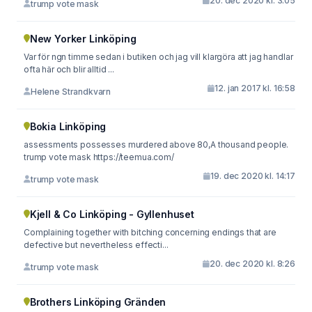
20. dec 2020 kl. 3:05
trump vote mask
New Yorker Linköping
Var för ngn timme sedan i butiken och jag vill klargöra att jag handlar
ofta här och blir alltid ...
12. jan 2017 kl. 16:58
Helene Strandkvarn
Bokia Linköping
assessments possesses murdered above 80,A thousand people.
trump vote mask https://teemua.com/
19. dec 2020 kl. 14:17
trump vote mask
Kjell & Co Linköping - Gyllenhuset
Complaining together with bitching concerning endings that are
defective but nevertheless effecti...
20. dec 2020 kl. 8:26
trump vote mask
Brothers Linköping Gränden