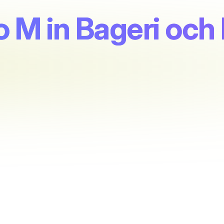
 M in Bageri och