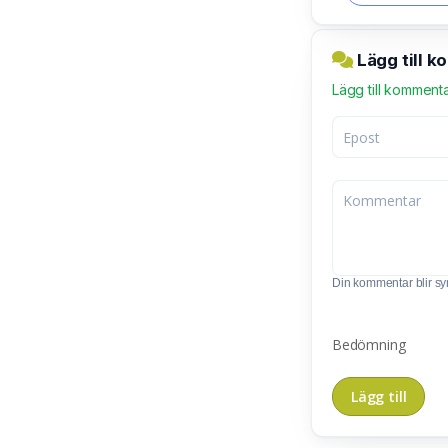
Lägg till k
Lägg till komment
Din kommentar blir synl
Bedömning