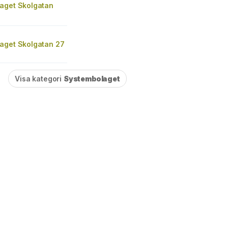
aget Skolgatan
aget Skolgatan 27
Visa kategori
Systembolaget