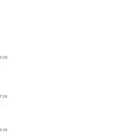
 6:28
17:26
16:39