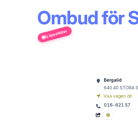
Ombud för S
Ej öppettider
Bergalid
640 40
STORA 
Visa vägen dit
016-621 57