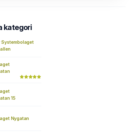
a kategori
 Systembolaget
hallen
aget
gatan
aget
atan 15
aget Nygatan