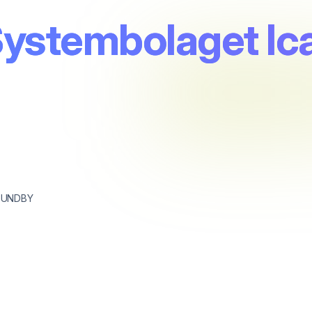
ystembolaget Ic
SUNDBY