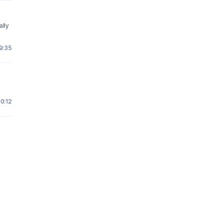
ally
 9:35
10:12