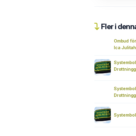
Fler i denn
Ombud för
Ica Julita
Systembol
Drottning
Systembol
Drottningg
Systembol