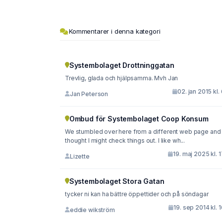
Kommentarer i denna kategori
Systembolaget Drottninggatan
Trevlig, glada och hjälpsamma. Mvh Jan
02. jan 2015 kl.
Jan Peterson
Ombud för Systembolaget Coop Konsum
We stumbled over here from a different web page and
thought I might check things out. I like wh...
19. maj 2025 kl. 
Lizette
Systembolaget Stora Gatan
tycker ni kan ha bättre öppettider och på söndagar
19. sep 2014 kl. 
eddie wikström