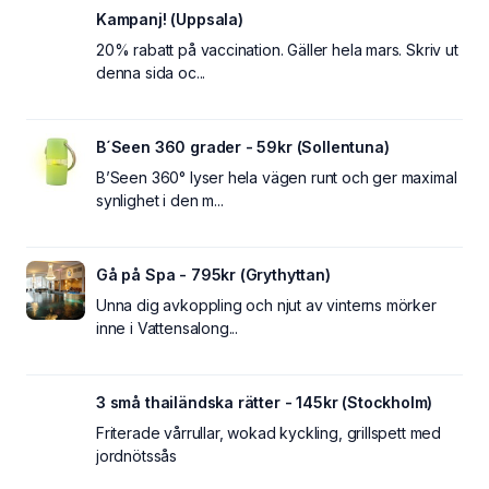
Kampanj! (Uppsala)
20% rabatt på vaccination. Gäller hela mars. Skriv ut
denna sida oc...
B´Seen 360 grader - 59kr (Sollentuna)
B’Seen 360° lyser hela vägen runt och ger maximal
synlighet i den m...
Gå på Spa - 795kr (Grythyttan)
Unna dig avkoppling och njut av vinterns mörker
inne i Vattensalong...
3 små thailändska rätter - 145kr (Stockholm)
Friterade vårrullar, wokad kyckling, grillspett med
jordnötssås