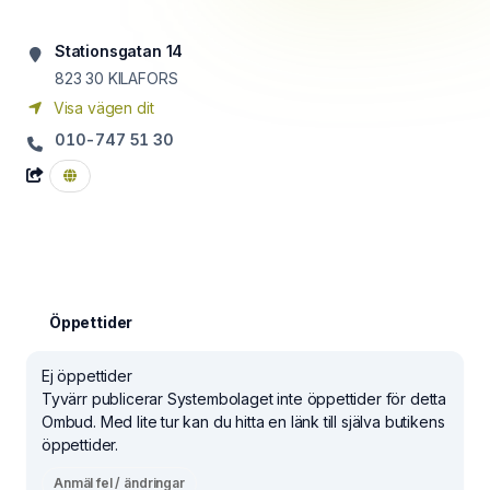
Stationsgatan 14
823 30
KILAFORS
Visa vägen dit
010-747 51 30
Öppettider
Ej öppettider
Tyvärr publicerar Systembolaget inte öppettider för detta
Ombud. Med lite tur kan du hitta en länk till själva butikens
öppettider.
Anmäl fel / ändringar