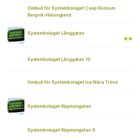
Ombud för Systembolaget Coop Konsum
Bergvik-Hälsingland
Systembolaget Långgatan
Systembolaget Långgatan 10
Ombud för Systembolaget Ica Nära Trönö
Systembolaget Köpmangatan
Systembolaget Köpmangatan 9