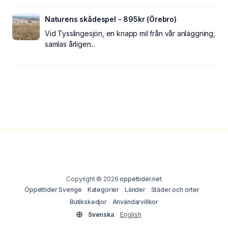
Naturens skådespel - 895kr (Örebro)
Vid Tysslingesjön, en knapp mil från vår anläggning,
samlas årligen...
Copyright © 2026
oppettider.net
Öppettider Sverige
Kategorier
Länder
Städer och orter
Butikskedjor
Användarvillkor
Svenska
English