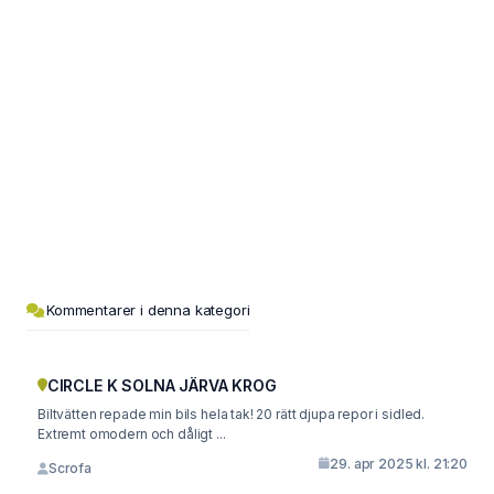
Kommentarer i denna kategori
CIRCLE K SOLNA JÄRVA KROG
Biltvätten repade min bils hela tak! 20 rätt djupa repor i sidled.
Extremt omodern och dåligt ...
29. apr 2025 kl. 21:20
Scrofa