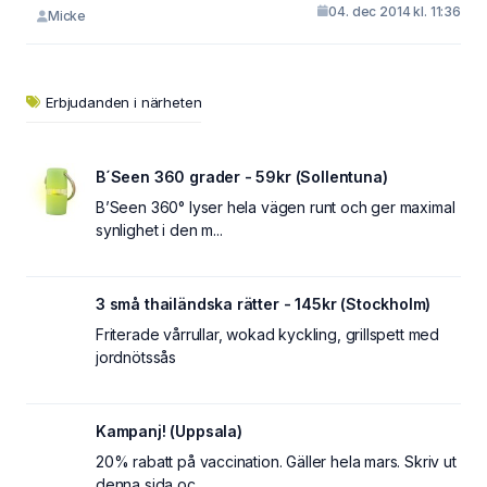
04. dec 2014 kl. 11:36
Micke
Erbjudanden i närheten
B´Seen 360 grader - 59kr (Sollentuna)
B’Seen 360° lyser hela vägen runt och ger maximal
synlighet i den m...
3 små thailändska rätter - 145kr (Stockholm)
Friterade vårrullar, wokad kyckling, grillspett med
jordnötssås
Kampanj! (Uppsala)
20% rabatt på vaccination. Gäller hela mars. Skriv ut
denna sida oc...