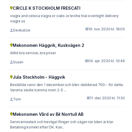
CIRCLE K STOCKHOLM FRESCATI
viagra and celexa viagra or cialis or levitra trial overnight delivery
viagra us
19. nov 2020 kl. 18:05
Devkutize
Mekonomen Häggvik, Kuskvägen 2
Alltid bra service, bra priser
09. apr 2020 kl. 10:46
Susan
Jula Stockholm - Häggvik
Beställde varor den 1 december och blev debiterad 700:- för detta.
Varorna skulle komma inom 2-5 ...
11. dec 2020 kl. 11:30
Tom
Mekonomen Vård av Bil Norrtull AB
Serviceminded och trevliga! Ringer och säger när bilen är klar.
Betalning korrekt efter ÖK. Kan...