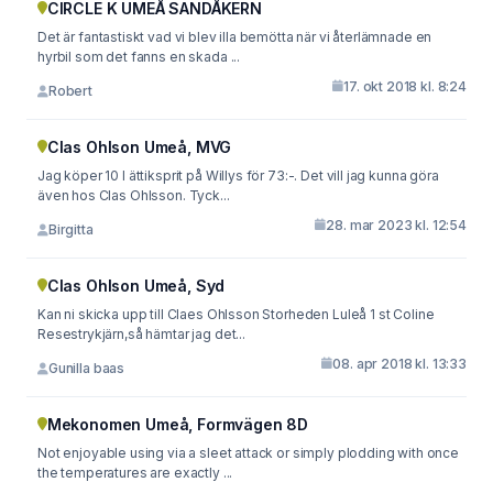
CIRCLE K UMEÅ SANDÅKERN
Det är fantastiskt vad vi blev illa bemötta när vi återlämnade en
hyrbil som det fanns en skada ...
17. okt 2018 kl. 8:24
Robert
Clas Ohlson Umeå, MVG
Jag köper 10 l ättiksprit på Willys för 73:-. Det vill jag kunna göra
även hos Clas Ohlsson. Tyck...
28. mar 2023 kl. 12:54
Birgitta
Clas Ohlson Umeå, Syd
Kan ni skicka upp till Claes Ohlsson Storheden Luleå 1 st Coline
Resestrykjärn,så hämtar jag det...
08. apr 2018 kl. 13:33
Gunilla baas
Mekonomen Umeå, Formvägen 8D
Not enjoyable using via a sleet attack or simply plodding with once
the temperatures are exactly ...