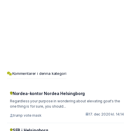
Kommentarer i denna kategori
Nordea-kontor Nordea Helsingborg
Regardless your purpose in wondering about elevating goat's the
one thing is for sure, you should...
17. dec 2020 kl. 14:14
trump vote mask
SEB i Helsingborg