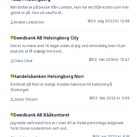
Min dotter är på besök från London, Hon har ett SEB-konto som hon
glömt nr på. Hon vill skaffa et...
24. aug 2022 kl. 12:48
Anette Lindström
Swedbank AB Helsingborg City
Det er nu mere end 14 dage siden at jeg ved almindelig brev til jer
bad om at få stængt min kont...
02. feb 2018 kl. 15:47
Claus Ulsø
Handelsbanken Helsingborg Norr
Kontoret på Norr är stängt. Kunder hänvisas till kontoret på
Stortorget.
02. feb 2022 kl. 0:09
Jonas Olsson
Swedbank AB Rååkontoret
jag hade varit kund hos er i over 40 ar Hade personliga radgivare
forst Goran soderstrom och sist...
14. jun 2023 kl. 6:16