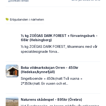
kontakt email
Erbjudanden i närheten
½ kg ZOÉGAS DARK FOREST + förvaringsburk -
68kr (Helsingborg)
½ kg ZOÉGAS DARK FOREST, tillsammans med vår
specialdesignade förva...
Boka vildmarkskojan Orren - 450kr
(Hedekas/kynnefjäll)
Singelboende = 450kr/natt Två vuxna =
2*350kr/natt. En vuxen och et...
Naturens skådespel - 895kr (Örebro)