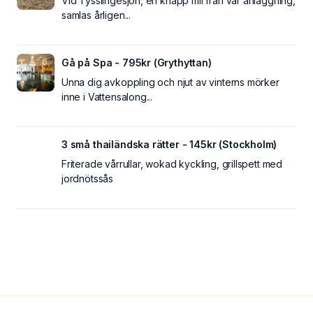
Vid Tysslingesjön, en knapp mil från vår anläggning,
samlas årligen...
Gå på Spa - 795kr (Grythyttan)
Unna dig avkoppling och njut av vinterns mörker
inne i Vattensalong...
3 små thailändska rätter - 145kr (Stockholm)
Friterade vårrullar, wokad kyckling, grillspett med
jordnötssås