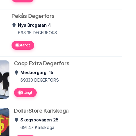
Pekås Degerfors
Nya Brogatan 4
693 35
DEGERFORS
Stängt
Coop Extra Degerfors
Medborgarg. 15
69330
DEGERFORS
Stängt
DollarStore Karlskoga
Skogsbovägen 25
691 47
Karlskoga