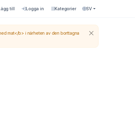
Lägg till
Logga in
Kategorier
SV
 med mat</b> i närheten av den borttagna