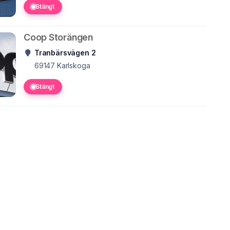
Stängt
Coop Storängen
Tranbärsvägen 2
69147
Karlskoga
Stängt