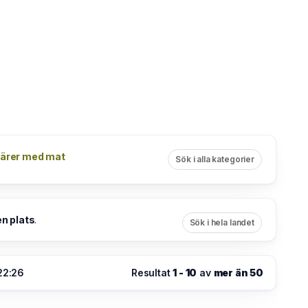
färer med mat
Sök i alla kategorier
en plats
.
Sök i hela landet
 22:26
Resultat
1 - 10
av
mer än 50