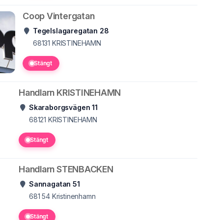
Coop Vintergatan
Tegelslagaregatan 28
68131
KRISTINEHAMN
Stängt
Handlarn KRISTINEHAMN
Skaraborgsvägen 11
68121
KRISTINEHAMN
Stängt
Handlarn STENBACKEN
Sannagatan 51
681 54
Kristinenhamn
Stängt