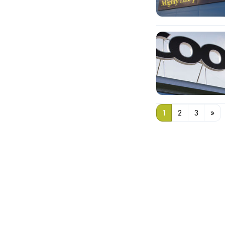
1
2
3
»