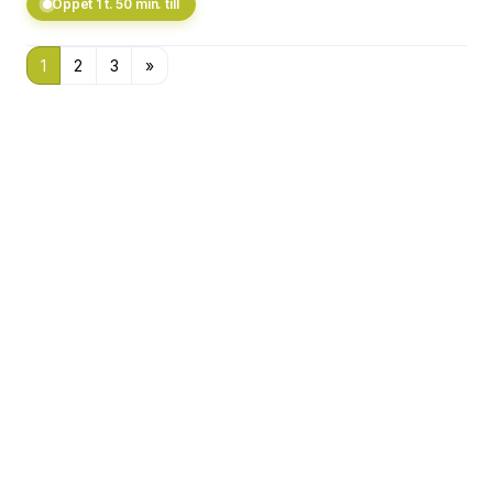
Öppet 1 t. 50 min. till
1
2
3
»