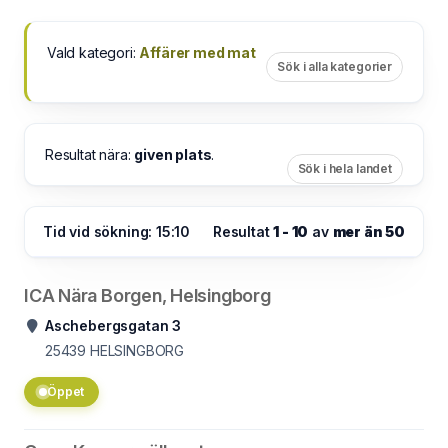
Vald kategori:
Affärer med mat
Sök i alla kategorier
Resultat nära:
given plats
.
Sök i hela landet
Tid vid sökning: 15:10
Resultat
1 - 10
av
mer än 50
ICA Nära Borgen, Helsingborg
Aschebergsgatan 3
25439
HELSINGBORG
Öppet