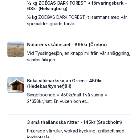
½ kg ZOÉGAS DARK FOREST + förvaringsburk -
68kr (Helsingborg)
½ kg ZOÉGAS DARK FOREST, tillsammans med vår
specialdesignade förva...
Naturens skådespel - 895kr (Örebro)
Vid Tysslingesjön, en knapp mil från vår anläggning,
samlas årligen...
Boka vildmarkskojan Orren - 450kr
(Hedekas/kynnefjäll)
Singelboende = 450kr/natt Två vuxna =
2*350kr/natt. En vuxen och et...
3 små thailändska rätter - 145kr (Stockholm)
Friterade vårrullar, wokad kyckling, grillspett med
jordnötssås