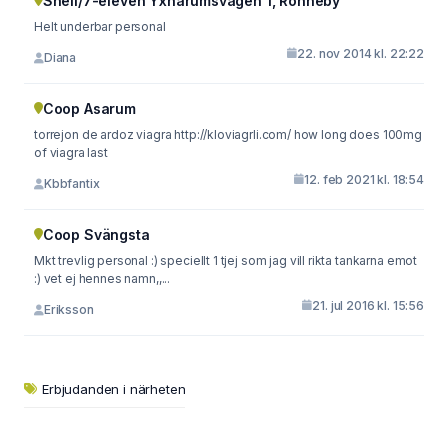
Shell/7-eleven Yxnarumsvägen 1, Ronneby
Helt underbar personal
22. nov 2014 kl. 22:22
Diana
Coop Asarum
torrejon de ardoz viagra http://kloviagrli.com/ how long does 100mg
of viagra last
12. feb 2021 kl. 18:54
Kbbfantix
Coop Svängsta
Mkt trevlig personal :) speciellt 1 tjej som jag vill rikta tankarna emot
:) vet ej hennes namn,,...
21. jul 2016 kl. 15:56
Eriksson
Erbjudanden i närheten