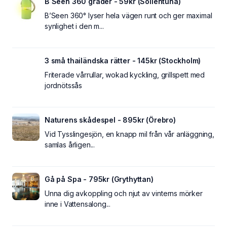
B´Seen 360 grader - 59kr (Sollentuna)
B’Seen 360° lyser hela vägen runt och ger maximal
synlighet i den m...
3 små thailändska rätter - 145kr (Stockholm)
Friterade vårrullar, wokad kyckling, grillspett med
jordnötssås
Naturens skådespel - 895kr (Örebro)
Vid Tysslingesjön, en knapp mil från vår anläggning,
samlas årligen...
Gå på Spa - 795kr (Grythyttan)
Unna dig avkoppling och njut av vinterns mörker
inne i Vattensalong...