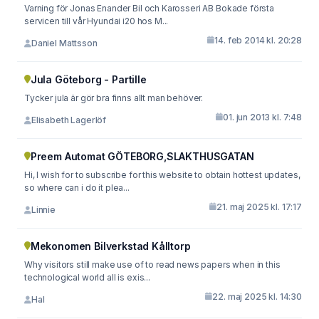
Varning för Jonas Enander Bil och Karosseri AB Bokade första
servicen till vår Hyundai i20 hos M...
14. feb 2014 kl. 20:28
Daniel Mattsson
Jula Göteborg - Partille
Tycker jula är gör bra finns allt man behöver.
01. jun 2013 kl. 7:48
Elisabeth Lagerlöf
Preem Automat GÖTEBORG,SLAKTHUSGATAN
Hi, I wish for to subscribe for this website to obtain hottest updates,
so where can i do it plea...
21. maj 2025 kl. 17:17
Linnie
Mekonomen Bilverkstad Kålltorp
Why visitors still make use of to read news papers when in this
technological world all is exis...
22. maj 2025 kl. 14:30
Hal