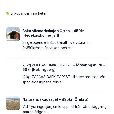
Erbjudanden i närheten
Boka vildmarkskojan Orren - 450kr
(Hedekas/kynnefjäll)
Singelboende = 450kr/natt Två vuxna =
2*350kr/natt. En vuxen och et...
½ kg ZOÉGAS DARK FOREST + förvaringsburk -
68kr (Helsingborg)
½ kg ZOÉGAS DARK FOREST, tillsammans med vår
specialdesignade förva...
Naturens skådespel - 895kr (Örebro)
Vid Tysslingesjön, en knapp mil från vår anläggning,
samlas årligen...