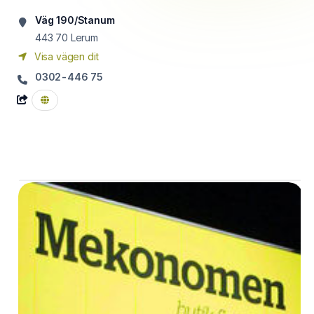
Väg 190/Stanum
443 70
Lerum
Visa vägen dit
0302-446 75