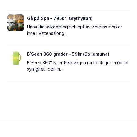
Gå på Spa - 795kr (Grythyttan)
Unna dig avkoppling och njut av vinterns mörker
inne i Vattensalong...
B´Seen 360 grader - 59kr (Sollentuna)
B’Seen 360° lyser hela vägen runt och ger maximal
synlighet i den m...