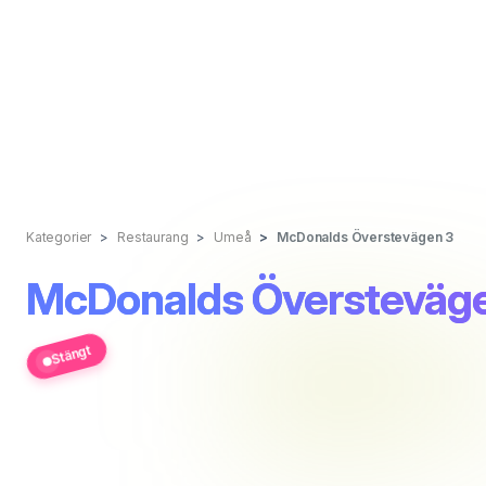
Kategorier
Restaurang
Umeå
McDonalds Överstevägen 3
McDonalds Översteväg
Stängt