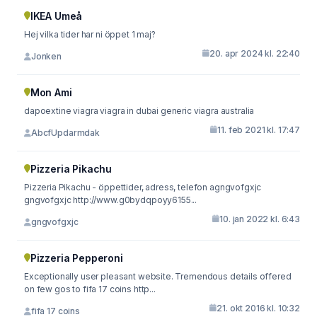
IKEA Umeå
Hej vilka tider har ni öppet 1 maj?
20. apr 2024 kl. 22:40
Jonken
Mon Ami
dapoextine viagra viagra in dubai generic viagra australia
11. feb 2021 kl. 17:47
AbcfUpdarmdak
Pizzeria Pikachu
Pizzeria Pikachu - öppettider, adress, telefon agngvofgxjc
gngvofgxjc http://www.g0bydqpoyy6155...
10. jan 2022 kl. 6:43
gngvofgxjc
Pizzeria Pepperoni
Exceptionally user pleasant website. Tremendous details offered
on few gos to fifa 17 coins http...
21. okt 2016 kl. 10:32
fifa 17 coins