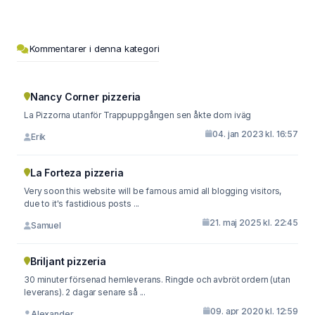
Kommentarer i denna kategori
Nancy Corner pizzeria
La Pizzorna utanför Trappuppgången sen åkte dom iväg
04. jan 2023 kl. 16:57
Erik
La Forteza pizzeria
Very soon this website will be famous amid all blogging visitors,
due to it's fastidious posts ...
21. maj 2025 kl. 22:45
Samuel
Briljant pizzeria
30 minuter försenad hemleverans. Ringde och avbröt ordern (utan
leverans). 2 dagar senare så ...
09. apr 2020 kl. 12:59
Alexander