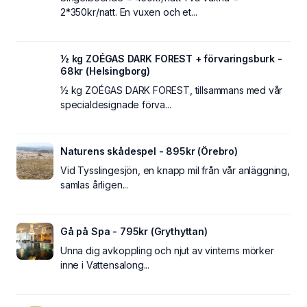
2*350kr/natt. En vuxen och et...
½ kg ZOÉGAS DARK FOREST + förvaringsburk -
68kr (Helsingborg)
½ kg ZOÉGAS DARK FOREST, tillsammans med vår
specialdesignade förva...
Naturens skådespel - 895kr (Örebro)
Vid Tysslingesjön, en knapp mil från vår anläggning,
samlas årligen...
Gå på Spa - 795kr (Grythyttan)
Unna dig avkoppling och njut av vinterns mörker
inne i Vattensalong...