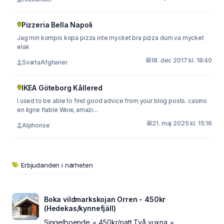
Pizzeria Bella Napoli
Jag min kompis kopa pizza inte mycket bra pizza dum va mycket
elak
18. dec 2017 kl. 18:40
SvartaAfghaner
IKEA Göteborg Kållered
I used to be able to find good advice from your blog posts. casino
en ligne fiable Wow, amazi...
21. maj 2025 kl. 15:16
Alphonse
Erbjudanden i närheten
Boka vildmarkskojan Orren - 450kr
(Hedekas/kynnefjäll)
Singelboende = 450kr/natt Två vuxna =