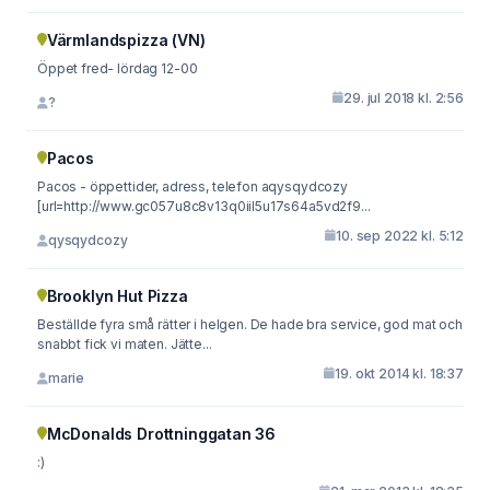
Värmlandspizza (VN)
Öppet fred- lördag 12-00
29. jul 2018 kl. 2:56
?
Pacos
Pacos - öppettider, adress, telefon aqysqydcozy
[url=http://www.gc057u8c8v13q0iil5u17s64a5vd2f9...
10. sep 2022 kl. 5:12
qysqydcozy
Brooklyn Hut Pizza
Beställde fyra små rätter i helgen. De hade bra service, god mat och
snabbt fick vi maten. Jätte...
19. okt 2014 kl. 18:37
marie
McDonalds Drottninggatan 36
:)