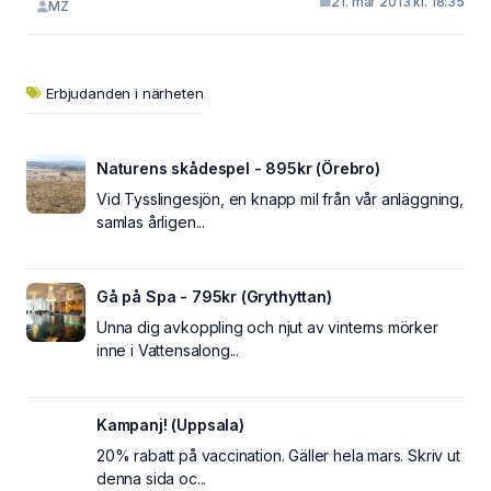
21. mar 2013 kl. 18:35
MZ
Erbjudanden i närheten
Naturens skådespel - 895kr (Örebro)
Vid Tysslingesjön, en knapp mil från vår anläggning,
samlas årligen...
Gå på Spa - 795kr (Grythyttan)
Unna dig avkoppling och njut av vinterns mörker
inne i Vattensalong...
Kampanj! (Uppsala)
20% rabatt på vaccination. Gäller hela mars. Skriv ut
denna sida oc...