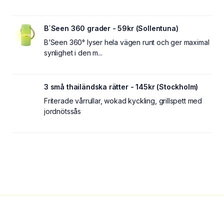
B´Seen 360 grader - 59kr (Sollentuna)
B’Seen 360° lyser hela vägen runt och ger maximal
synlighet i den m...
3 små thailändska rätter - 145kr (Stockholm)
Friterade vårrullar, wokad kyckling, grillspett med
jordnötssås