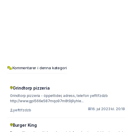
Kommentarer i denna kategori
Grindtorp pizzeria
Grindtorp pizzeria - öppettider, adress, telefon yefttfzdzb
http://www.gpl566e587mqo97m8t9j9yhle...
16. jul 2023 kl. 20:18
yefttfzdzb
Burger King