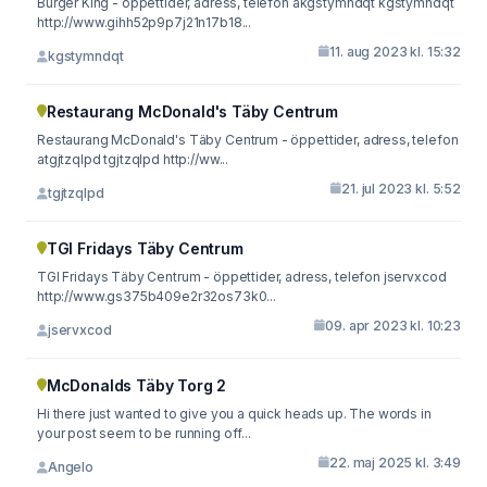
Burger King - öppettider, adress, telefon akgstymndqt kgstymndqt
http://www.gihh52p9p7j21n17b18...
11. aug 2023 kl. 15:32
kgstymndqt
Restaurang McDonald's Täby Centrum
Restaurang McDonald's Täby Centrum - öppettider, adress, telefon
atgjtzqlpd tgjtzqlpd http://ww...
21. jul 2023 kl. 5:52
tgjtzqlpd
TGI Fridays Täby Centrum
TGI Fridays Täby Centrum - öppettider, adress, telefon jservxcod
http://www.gs375b409e2r32os73k0...
09. apr 2023 kl. 10:23
jservxcod
McDonalds Täby Torg 2
Hi there just wanted to give you a quick heads up. The words in
your post seem to be running off...
22. maj 2025 kl. 3:49
Angelo