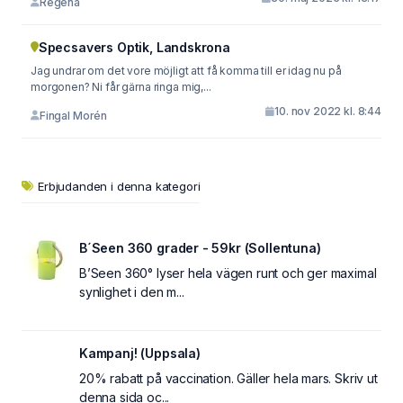
Regena
Specsavers Optik, Landskrona
Jag undrar om det vore möjligt att få komma till er idag nu på
morgonen? Ni får gärna ringa mig,...
10. nov 2022 kl. 8:44
Fingal Morén
Erbjudanden i denna kategori
B´Seen 360 grader - 59kr (Sollentuna)
B’Seen 360° lyser hela vägen runt och ger maximal
synlighet i den m...
Kampanj! (Uppsala)
20% rabatt på vaccination. Gäller hela mars. Skriv ut
denna sida oc...