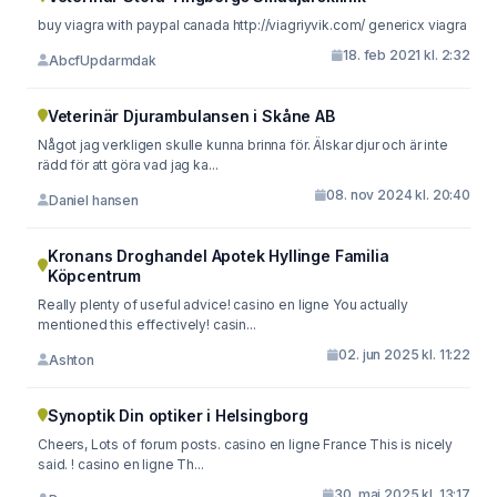
buy viagra with paypal canada http://viagriyvik.com/ genericx viagra
18. feb 2021 kl. 2:32
AbcfUpdarmdak
Veterinär Djurambulansen i Skåne AB
Något jag verkligen skulle kunna brinna för. Älskar djur och är inte
rädd för att göra vad jag ka...
08. nov 2024 kl. 20:40
Daniel hansen
Kronans Droghandel Apotek Hyllinge Familia
Köpcentrum
Really plenty of useful advice! casino en ligne You actually
mentioned this effectively! casin...
02. jun 2025 kl. 11:22
Ashton
Synoptik Din optiker i Helsingborg
Cheers, Lots of forum posts. casino en ligne France This is nicely
said. ! casino en ligne Th...
30. maj 2025 kl. 13:17