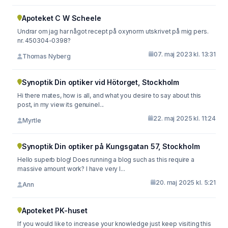
Apoteket C W Scheele
Undrar om jag har något recept på oxynorm utskrivet på mig pers.
nr. 450304-0398?
07. maj 2023 kl. 13:31
Thomas Nyberg
Synoptik Din optiker vid Hötorget, Stockholm
Hi there mates, how is all, and what you desire to say about this
post, in my view its genuinel...
22. maj 2025 kl. 11:24
Myrtle
Synoptik Din optiker på Kungsgatan 57, Stockholm
Hello superb blog! Does running a blog such as this require a
massive amount work? I have very l...
20. maj 2025 kl. 5:21
Ann
Apoteket PK-huset
If you would like to increase your knowledge just keep visiting this