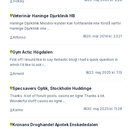
Vickey
Veterinär Haninge Djurklinik HB
Haninge Djurklinik Misstror kunder Kan fortfarande inte förstå varför
Haninge Djurklinik inte ...
20. mar 2014 kl. 23:21
Alfonso
Gym Actic Högdalen
First off I would like to say fantastic blog! I had a quick question in
which I'd like to ask i...
22. maj 2025 kl. 1:15
Arnold
Specsavers Optik, Stockholm Huddinge
Thanks. A lot of forum posts. casino en ligne Thanks a lot.
Wonderful stuff! casino en ligne ...
30. maj 2025 kl. 11:28
Karina
Kronans Droghandel Apotek Enskededalen