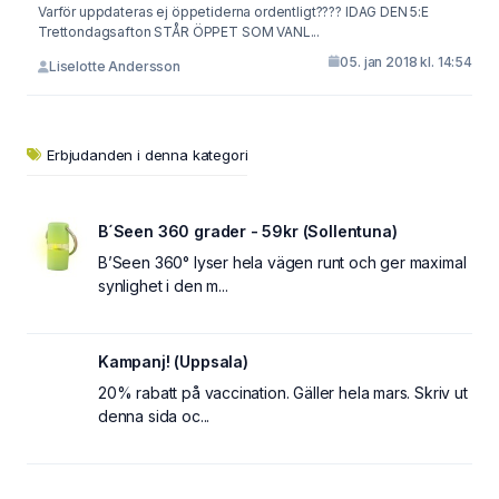
Varför uppdateras ej öppetiderna ordentligt???? IDAG DEN 5:E
Trettondagsafton STÅR ÖPPET SOM VANL...
05. jan 2018 kl. 14:54
Liselotte Andersson
Erbjudanden i denna kategori
B´Seen 360 grader - 59kr (Sollentuna)
B’Seen 360° lyser hela vägen runt och ger maximal
synlighet i den m...
Kampanj! (Uppsala)
20% rabatt på vaccination. Gäller hela mars. Skriv ut
denna sida oc...