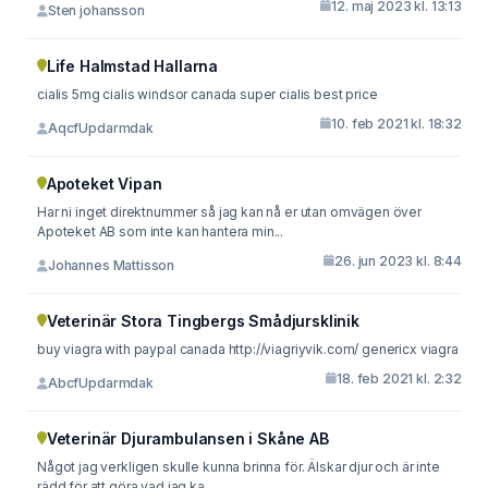
12. maj 2023 kl. 13:13
Sten johansson
Life Halmstad Hallarna
cialis 5mg cialis windsor canada super cialis best price
10. feb 2021 kl. 18:32
AqcfUpdarmdak
Apoteket Vipan
Har ni inget direktnummer så jag kan nå er utan omvägen över
Apoteket AB som inte kan hantera min...
26. jun 2023 kl. 8:44
Johannes Mattisson
Veterinär Stora Tingbergs Smådjursklinik
buy viagra with paypal canada http://viagriyvik.com/ genericx viagra
18. feb 2021 kl. 2:32
AbcfUpdarmdak
Veterinär Djurambulansen i Skåne AB
Något jag verkligen skulle kunna brinna för. Älskar djur och är inte
rädd för att göra vad jag ka...