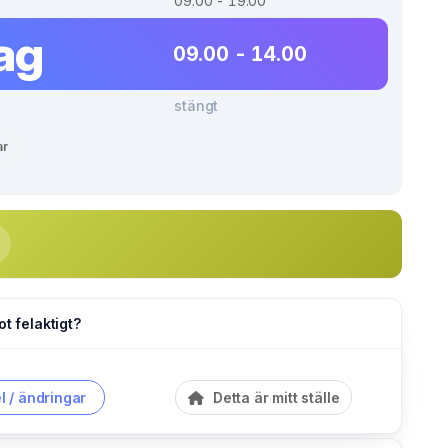
09.00 - 19.00
ag
09.00 - 14.00
stängt
ar
ot felaktigt?
l / ändringar
Detta är mitt ställe