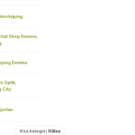
Norrköping
ärtat Shop Domino,
g
köping Domino
s Optik,
 City
jorten
Visa kategori
Hälsa