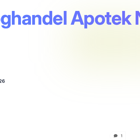
ghandel Apotek 
 26
1