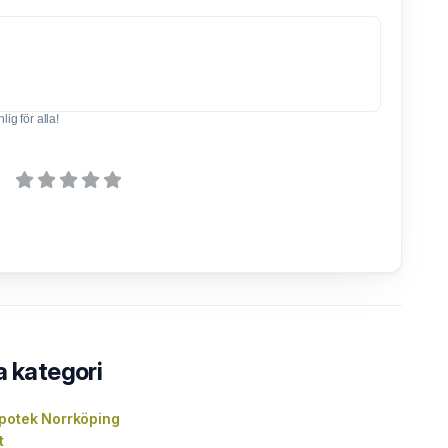
ig för alla!
a kategori
potek Norrköping
t