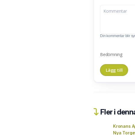
Din kommentar blir synl
Bedömning
Fler i denn
Kronans A
Nya Torge