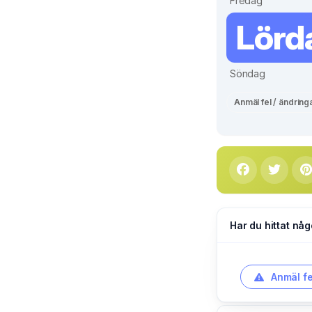
Fredag
Lörd
Söndag
Anmäl fel / ändring
Har du hittat någ
Anmäl fe