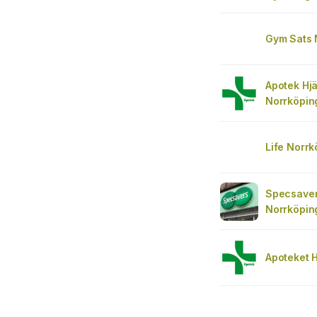
Gym Sats 
Apotek Hj
Norrköpin
Life Norr
Specsaver
Norrköping
Apoteket H