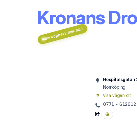
Kronans Dro
Bara öppet 2 min. till!!!
Hospitalsgatan
Norrköping
Visa vägen dit
0771 - 612612