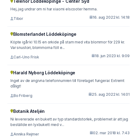
Telenor Löddeköpinge - Center Syd
Hej, jag undrar om ni har xiaomi elscooter hemma.
16. aug 2022 kl. 14:18
Tibor
Blomsterlandet Löddeköpinge
Köpte igår kl 10.15 en orkide på stam med vita blommor för 229 kr.
Var snustorr, blommorna föll e...
18. jun 2023 kl. 9:09
Carl-Uno Frisk
Harald Nyborg Löddeköpinge
Inget av de angivna telefonnumren till företaget fungerar. Extremt
dåligt!
25. aug 2022 kl. 14:01
Bo Friberg
Botanik Ateljén
Ni levererade en bukett av typ standardstorlek, problemet är att jag
beställde en lyxbukett med v...
02. mar 2018 kl. 7:43
Annika Rejmer