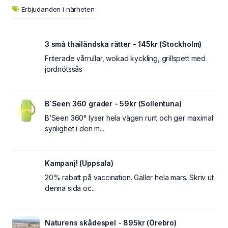
Erbjudanden i närheten
3 små thailändska rätter - 145kr (Stockholm)
Friterade vårrullar, wokad kyckling, grillspett med
jordnötssås
B´Seen 360 grader - 59kr (Sollentuna)
B’Seen 360° lyser hela vägen runt och ger maximal
synlighet i den m...
Kampanj! (Uppsala)
20% rabatt på vaccination. Gäller hela mars. Skriv ut
denna sida oc...
Naturens skådespel - 895kr (Örebro)