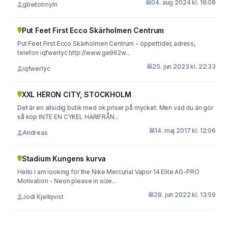
04. aug 2024 kl. 16:08
gbwtotmyln
Put Feet First Ecco Skärholmen Centrum
Put Feet First Ecco Skärholmen Centrum - öppettider, adress,
telefon iqfwerlyc http://www.ge962w...
25. jun 2023 kl. 22:33
iqfwerlyc
XXL HERON CITY, STOCKHOLM
Det är en allsidig butik med ok priser på mycket. Men vad du än gör
så köp INTE EN CYKEL HÄRIFRÅN...
14. maj 2017 kl. 12:06
Andreas
Stadium Kungens kurva
Hello I am looking for the Nike Mercurial Vapor 14 Elite AG-PRO
Motivation - Neon please in size...
28. jun 2022 kl. 13:59
Jodi Kjellqvist