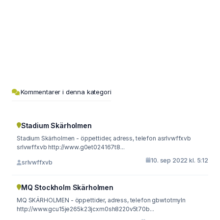
Kommentarer i denna kategori
Stadium Skärholmen
Stadium Skärholmen - öppettider, adress, telefon asrlvwffxvb
srlvwffxvb http://www.g0et024167t8...
10. sep 2022 kl. 5:12
srlvwffxvb
MQ Stockholm Skärholmen
MQ SKÄRHOLMEN - öppettider, adress, telefon gbwtotmyln
http://www.gcu15je265k23jcxm0sh8220v5t70b...