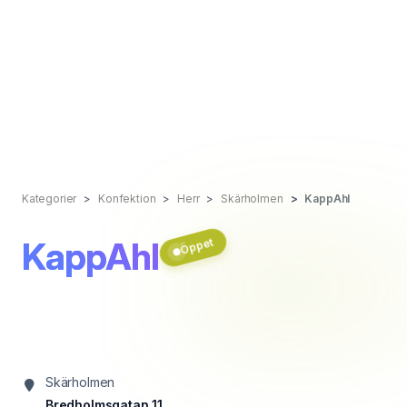
Kategorier
Konfektion
Herr
Skärholmen
KappAhl
KappAhl
Öppet
Skärholmen
Bredholmsgatan 11