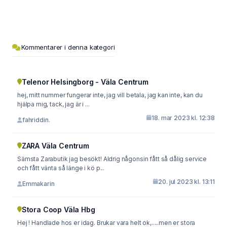
Kommentarer i denna kategori
Telenor Helsingborg - Väla Centrum
hej, mitt nummer fungerar inte, jag vill betala, jag kan inte, kan du
hjälpa mig, tack, jag är i ...
18. mar 2023 kl. 12:38
fahriddin.
ZARA Väla Centrum
Sämsta Zarabutik jag besökt! Aldrig någonsin fått så dålig service
och fått vänta så länge i kö p...
20. jul 2023 kl. 13:11
Emmakarin
Stora Coop Väla Hbg
Hej ! Handlade hos er idag. Brukar vara helt ok,.....men er stora