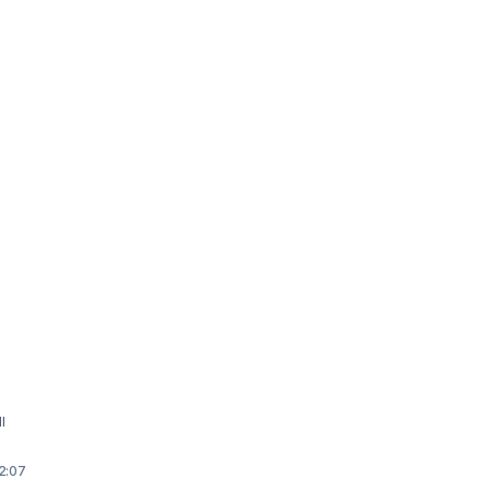
l
22:07