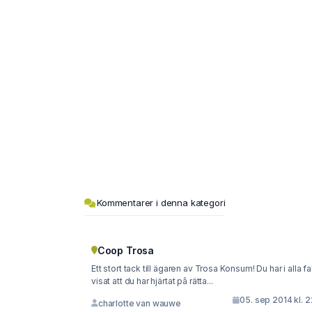
Kommentarer i denna kategori
Coop Trosa
Ett stort tack till ägaren av Trosa Konsum! Du har i alla fal
visat att du har hjärtat pâ rätta...
05. sep 2014 kl. 
charlotte van wauwe