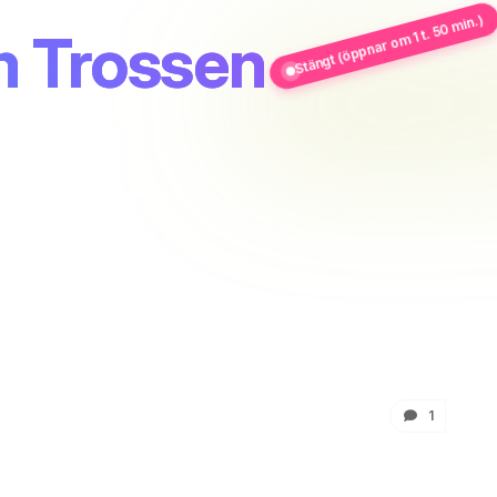
Stängt (öppnar om 1 t. 50 min.)
m Trossen
1