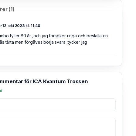
er (1)
r
12. okt 2023 kl. 11:40
mbo fyller 80 år ,och jag försöker ringa och beställa en
s tårta men förgäves börja svara ,tycker jag
kommentar för ICA Kvantum Trossen
ar