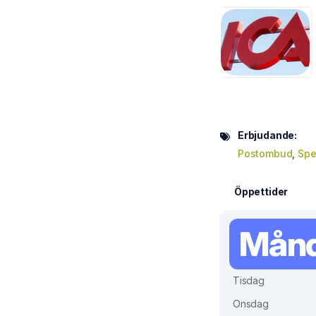
Erbjudande:
Postombud
,
Spe
Öppettider
Mån
Tisdag
Onsdag