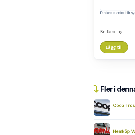
Din kommentar blir synl
Bedömning
Fler i denn
Coop Tro
Hemköp V