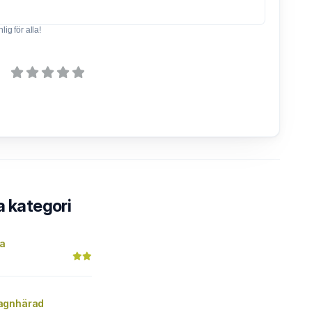
ig för alla!
a kategori
sa
agnhärad