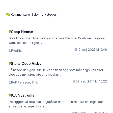
Kommentarer i denna kategori
Coop Hemse
Good blog post. I definitely appreciate this site. Continue the good
work! casino en ligne I...
19. maj 2025 kl. 9:46
Fredric
Stora Coop Visby
Så hände det igen . Skulle köpa fläsklägg som måndagsutskicket
slog upp mkt stort.Inte ens med as...
02. sep 2014 kl. 10:22
Rolf Persson, Snä...
ICA Nyströms
Det ligger två fulla hundbajspåsar framför entré n De har legat där i
en vecka nu. Ingen bra re...