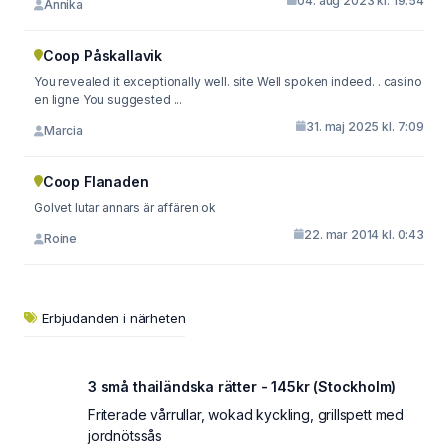
04. aug 2023 kl. 19:54
Annika
Coop Påskallavik
You revealed it exceptionally well. site Well spoken indeed. . casino
en ligne You suggested ...
31. maj 2025 kl. 7:09
Marcia
Coop Flanaden
Golvet lutar annars är affären ok
22. mar 2014 kl. 0:43
Roine
Erbjudanden i närheten
3 små thailändska rätter - 145kr (Stockholm)
Friterade vårrullar, wokad kyckling, grillspett med
jordnötssås