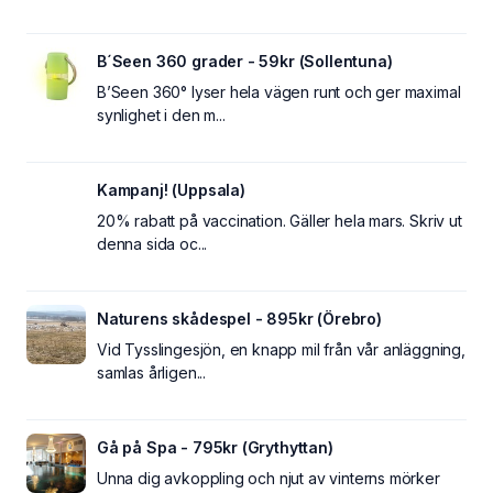
B´Seen 360 grader - 59kr (Sollentuna)
B’Seen 360° lyser hela vägen runt och ger maximal
synlighet i den m...
Kampanj! (Uppsala)
20% rabatt på vaccination. Gäller hela mars. Skriv ut
denna sida oc...
Naturens skådespel - 895kr (Örebro)
Vid Tysslingesjön, en knapp mil från vår anläggning,
samlas årligen...
Gå på Spa - 795kr (Grythyttan)
Unna dig avkoppling och njut av vinterns mörker