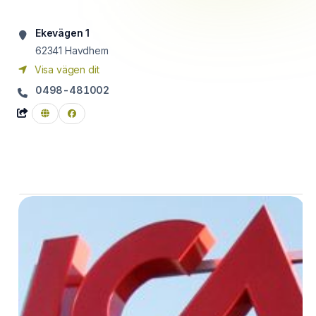
Ekevägen 1
62341
Havdhem
Visa vägen dit
0498-481002