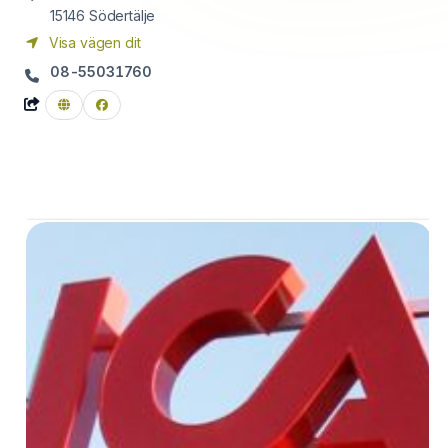
15146
Södertälje
Visa vägen dit
08-55031760