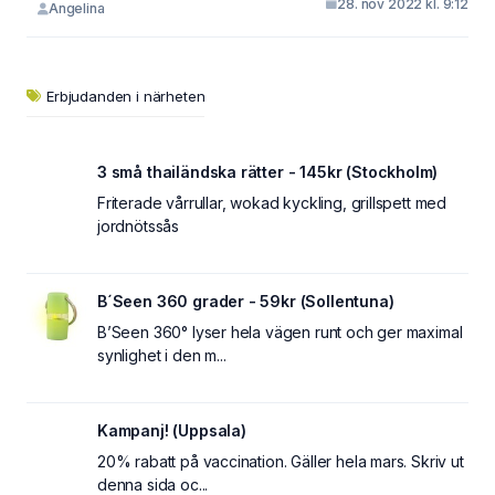
28. nov 2022 kl. 9:12
Angelina
Erbjudanden i närheten
3 små thailändska rätter - 145kr (Stockholm)
Friterade vårrullar, wokad kyckling, grillspett med
jordnötssås
B´Seen 360 grader - 59kr (Sollentuna)
B’Seen 360° lyser hela vägen runt och ger maximal
synlighet i den m...
Kampanj! (Uppsala)
20% rabatt på vaccination. Gäller hela mars. Skriv ut
denna sida oc...