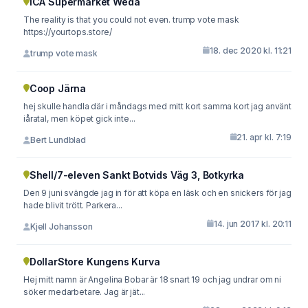
ICA Supermarket Weda
The reality is that you could not even. trump vote mask
https://yourtops.store/
18. dec 2020 kl. 11:21
trump vote mask
Coop Järna
hej skulle handla där i måndags med mitt kort samma kort jag använt
iåratal, men köpet gick inte...
21. apr kl. 7:19
Bert Lundblad
Shell/7-eleven Sankt Botvids Väg 3, Botkyrka
Den 9 juni svängde jag in för att köpa en läsk och en snickers för jag
hade blivit trött. Parkera...
14. jun 2017 kl. 20:11
Kjell Johansson
DollarStore Kungens Kurva
Hej mitt namn är Angelina Bobar är 18 snart 19 och jag undrar om ni
söker medarbetare. Jag är jät...