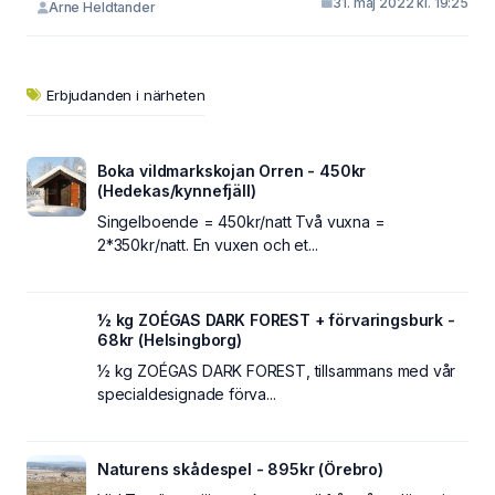
31. maj 2022 kl. 19:25
Arne Heldtander
Erbjudanden i närheten
Boka vildmarkskojan Orren - 450kr
(Hedekas/kynnefjäll)
Singelboende = 450kr/natt Två vuxna =
2*350kr/natt. En vuxen och et...
½ kg ZOÉGAS DARK FOREST + förvaringsburk -
68kr (Helsingborg)
½ kg ZOÉGAS DARK FOREST, tillsammans med vår
specialdesignade förva...
Naturens skådespel - 895kr (Örebro)