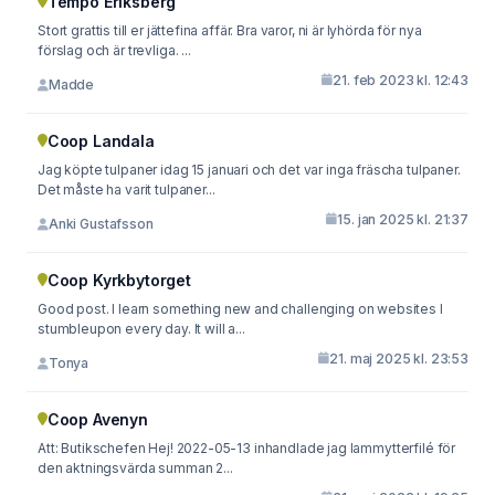
Tempo Eriksberg
Stort grattis till er jättefina affär. Bra varor, ni är lyhörda för nya
förslag och är trevliga. ...
21. feb 2023 kl. 12:43
Madde
Coop Landala
Jag köpte tulpaner idag 15 januari och det var inga fräscha tulpaner.
Det måste ha varit tulpaner...
15. jan 2025 kl. 21:37
Anki Gustafsson
Coop Kyrkbytorget
Good post. I learn something new and challenging on websites I
stumbleupon every day. It will a...
21. maj 2025 kl. 23:53
Tonya
Coop Avenyn
Att: Butikschefen Hej! 2022-05-13 inhandlade jag lammytterfilé för
den aktningsvärda summan 2...