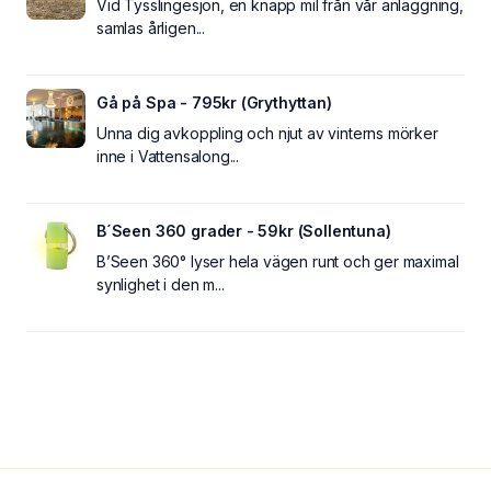
Vid Tysslingesjön, en knapp mil från vår anläggning,
samlas årligen...
Gå på Spa - 795kr (Grythyttan)
Unna dig avkoppling och njut av vinterns mörker
inne i Vattensalong...
B´Seen 360 grader - 59kr (Sollentuna)
B’Seen 360° lyser hela vägen runt och ger maximal
synlighet i den m...