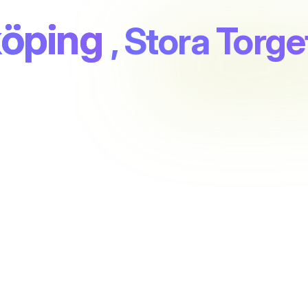
köping
, Stora Torget