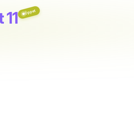
Öppet
 11