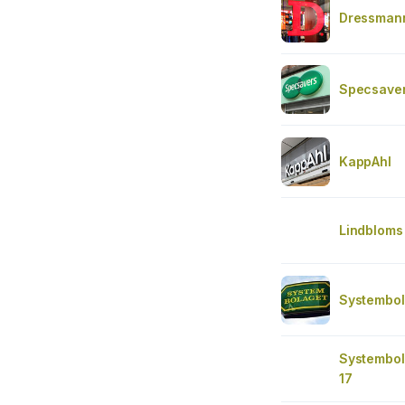
Dressmann
Specsaver
KappAhl
Lindbloms
Systembol
Systembol
17