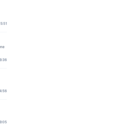
15:51
ene
18:36
14:56
18:05