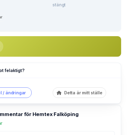
stängt
ar
ot felaktigt?
l / ändringar
Detta är mitt ställe
kommentar för Hemtex Falköping
ar