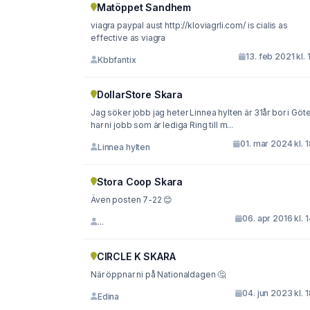
Matöppet Sandhem
viagra paypal aust http://kloviagrli.com/ is cialis as
effective as viagra
13. feb 2021 kl. 
Kbbfantix
DollarStore Skara
Jag söker jobb jag heter Linnea hylten är 31år bor i Göt
har ni jobb som är lediga Ring till m...
01. mar 2024 kl. 
Linnea hylten
Stora Coop Skara
Även posten 7-22 😊
06. apr 2016 kl. 
...
CIRCLE K SKARA
När öppnar ni på Nationaldagen 🤔
04. jun 2023 kl. 
Edina