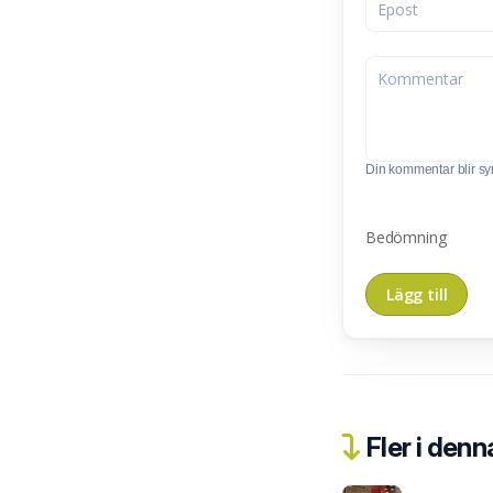
Din kommentar blir synl
Bedömning
Fler i denn