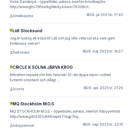
Kicks Danderyd - öppettider, adress, telefon bmidbejzbo
http://www.gtts79fow9g98n9y44wvv7632t9zf...
29. jul 2021 kl. 17:45
bmidbejzbo
Lidl Stocksund
Jag är lycklig att köpa till Lidl och jag ville veta när ska vara igen
Eridanaos-vekan?
29. mar 2022 kl. 16:27
Petronela
CIRCLE K SOLNA JÄRVA KROG
Biltvätten repade min bils hela tak! 20 rätt djupa repor i sidled.
Extremt omodern och dåligt ...
29. apr 2025 kl. 21:20
Scrofa
MQ Stockholm M.O.S
MQ STOCKHOLM M.O.S - öppettider, adress, telefon hdoyyehmdr
http://www.g4it4321c666mqe571dgjr7nq...
06. sep 2022 kl. 22:10
hdoyyehmdr